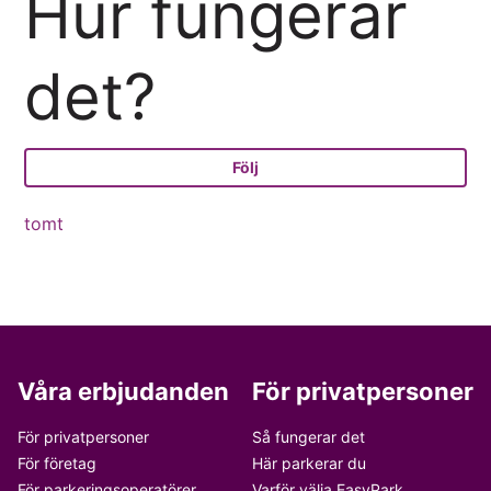
Hur fungerar
det?
Än
Följ
tomt
Våra erbjudanden
För privatpersoner
För privatpersoner
Så fungerar det
För företag
Här parkerar du
För parkeringsoperatörer
Varför välja EasyPark