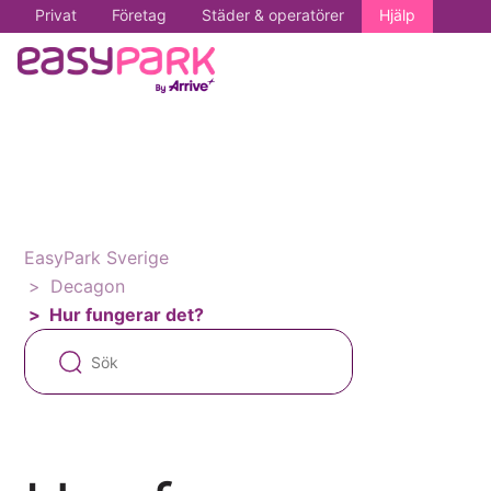
Privat
Företag
Städer & operatörer
Hjälp
EasyPark Sverige
Decagon
Hur fungerar det?